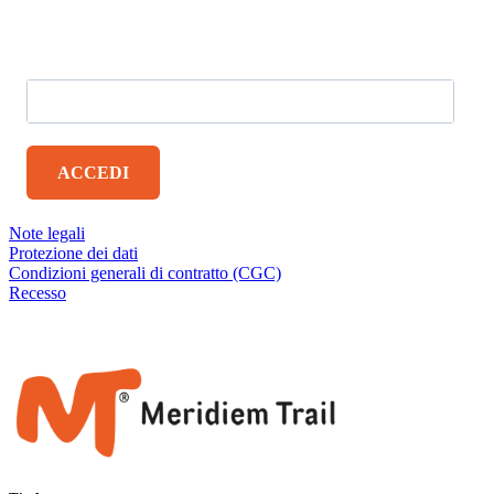
Ricevi direttamente via e-mail resoconti di viaggio, consigli
sulle tappe e informazioni aggiornate sul Meridiem Trail.
ACCEDI
NOTE LEGALI
Note legali
Protezione dei dati
Condizioni generali di contratto (CGC)
Recesso
Copyright 2026
© CS4Web