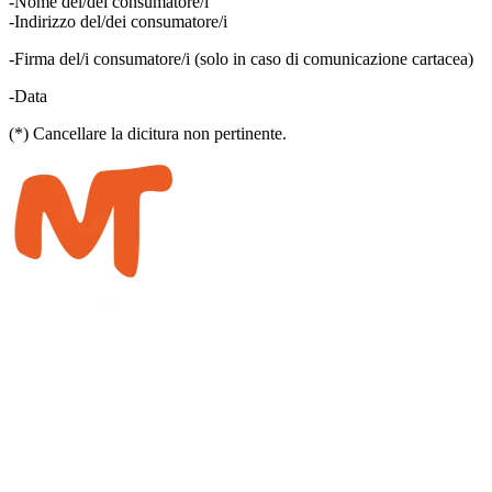
-Nome del/dei consumatore/i
-Indirizzo del/dei consumatore/i
-Firma del/i consumatore/i (solo in caso di comunicazione cartacea)
-Data
(*) Cancellare la dicitura non pertinente.
La strada del sole
CKC Motion GmbH
Fasanenweg 1
9580 Drobollach
bike@meridiemtrail.com
Iscriviti alla newsletter