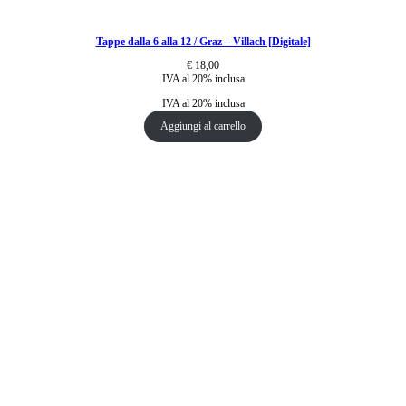
Tappe dalla 6 alla 12 / Graz – Villach [Digitale]
€
18,00
IVA al 20% inclusa
IVA al 20% inclusa
Aggiungi al carrello
La strada del sole
CKC Motion GmbH
Fasanenweg 1
9580 Drobollach