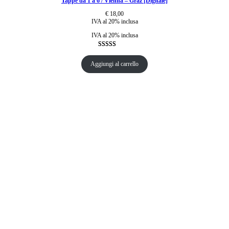
Tappe da 1 a 6 / Vienna – Graz [Digitale]
€
18,00
IVA al 20% inclusa
IVA al 20% inclusa
Valutato con
2
5,00
su 5,
Aggiungi al carrello
sulla base di
recensioni
dei clienti