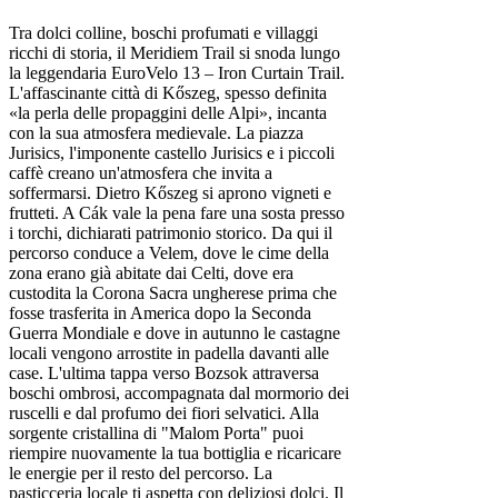
Tra dolci colline, boschi profumati e villaggi
ricchi di storia, il Meridiem Trail si snoda lungo
la leggendaria EuroVelo 13 – Iron Curtain Trail.
L'affascinante città di Kőszeg, spesso definita
«la perla delle propaggini delle Alpi», incanta
con la sua atmosfera medievale. La piazza
Jurisics, l'imponente castello Jurisics e i piccoli
caffè creano un'atmosfera che invita a
soffermarsi. Dietro Kőszeg si aprono vigneti e
frutteti. A Cák vale la pena fare una sosta presso
i torchi, dichiarati patrimonio storico. Da qui il
percorso conduce a Velem, dove le cime della
zona erano già abitate dai Celti, dove era
custodita la Corona Sacra ungherese prima che
fosse trasferita in America dopo la Seconda
Guerra Mondiale e dove in autunno le castagne
locali vengono arrostite in padella davanti alle
case. L'ultima tappa verso Bozsok attraversa
boschi ombrosi, accompagnata dal mormorio dei
ruscelli e dal profumo dei fiori selvatici. Alla
sorgente cristallina di "Malom Porta" puoi
riempire nuovamente la tua bottiglia e ricaricare
le energie per il resto del percorso. La
pasticceria locale ti aspetta con deliziosi dolci. Il