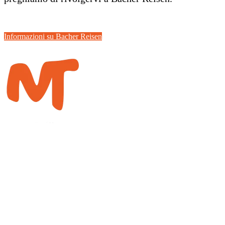
Informazioni su Bacher Reisen
La strada del sole
CKC Motion GmbH
Fasanenweg 1
9580 Drobollach
bike@meridiemtrail.com
Iscriviti alla newsletter
Ricevi direttamente via e-mail resoconti di viaggio, consigli