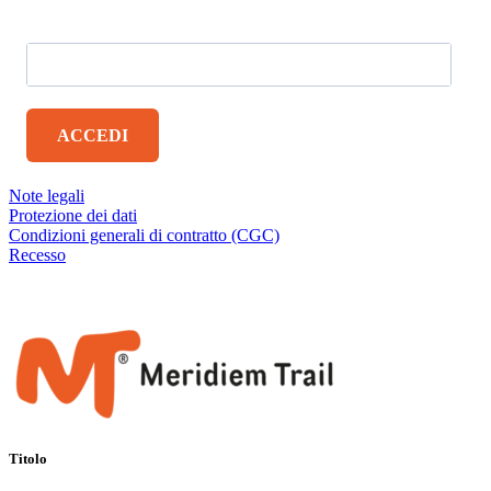
sulle tappe e informazioni aggiornate sul Meridiem Trail.
ACCEDI
NOTE LEGALI
Note legali
Protezione dei dati
Condizioni generali di contratto (CGC)
Recesso
Copyright 2026
© CS4Web
Titolo