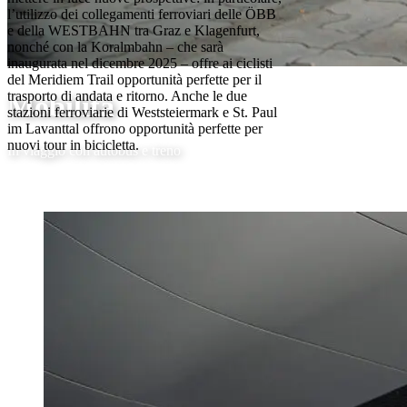
l’utilizzo dei collegamenti ferroviari delle ÖBB
e della WESTBAHN tra Graz e Klagenfurt,
nonché con la Koralmbahn – che sarà
inaugurata nel dicembre 2025 – offre ai ciclisti
del Meridiem Trail opportunità perfette per il
trasporto di andata e ritorno. Anche le due
Mobilità
stazioni ferroviarie di Weststeiermark e St. Paul
im Lavanttal offrono opportunità perfette per
nuovi tour in bicicletta.
In viaggio con autobus e treno