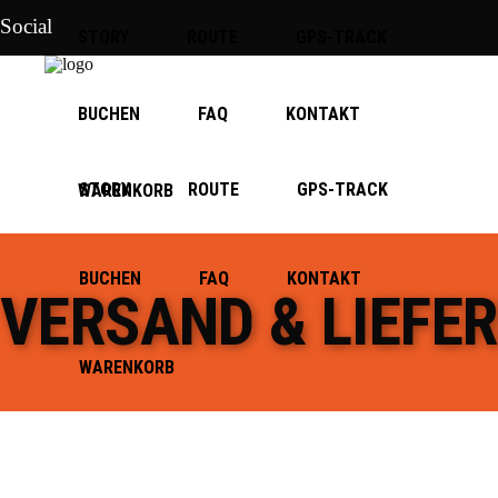
Social
STORY
ROUTE
GPS-TRACK
BUCHEN
FAQ
KONTAKT
STORY
ROUTE
GPS-TRACK
WARENKORB
BUCHEN
FAQ
KONTAKT
VERSAND & LIEFE
WARENKORB