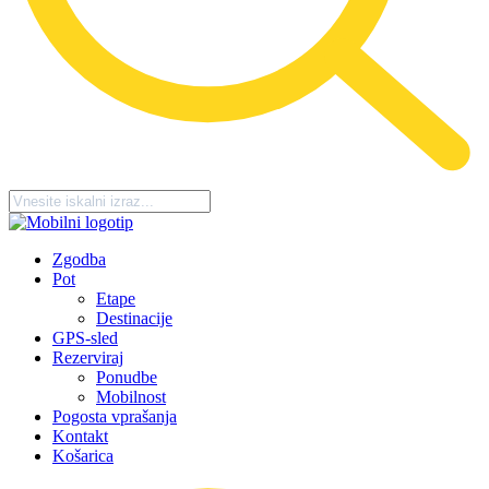
Zgodba
Pot
Etape
Destinacije
GPS-sled
Rezerviraj
Ponudbe
Mobilnost
Pogosta vprašanja
Kontakt
Košarica