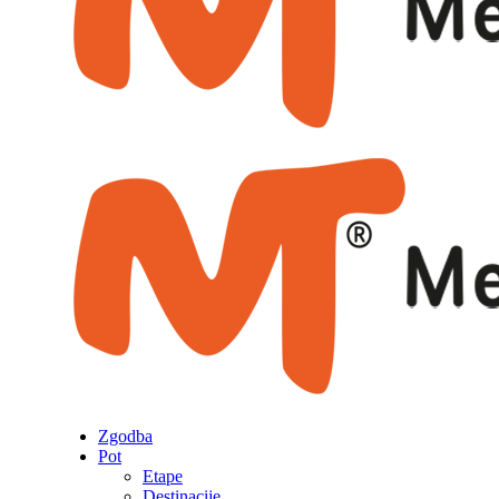
Zgodba
Pot
Etape
Destinacije