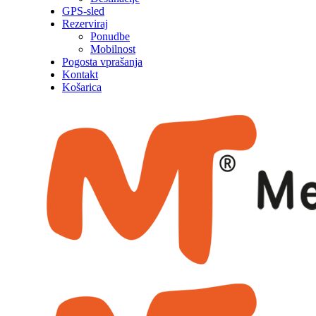
GPS-sled
Rezerviraj
Ponudbe
Mobilnost
Pogosta vprašanja
Kontakt
Košarica