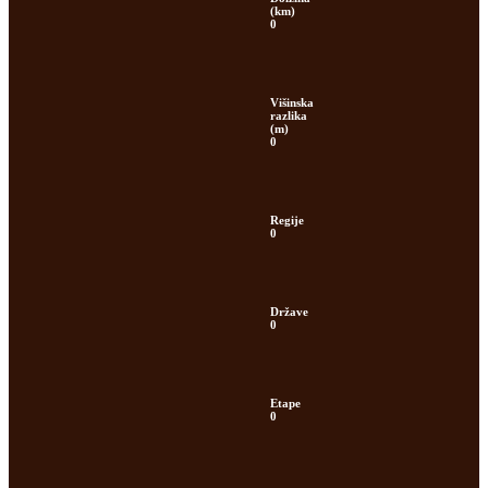
(km)
0
Višinska
razlika
(m)
0
Regije
0
Države
0
Etape
0