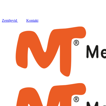
Družbena omrežja
Zemljevid
Kontakt