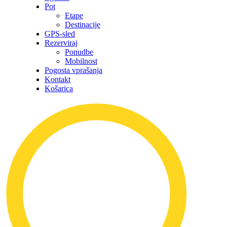
Pot
Etape
Destinacije
GPS-sled
Rezerviraj
Ponudbe
Mobilnost
Pogosta vprašanja
Kontakt
Košarica