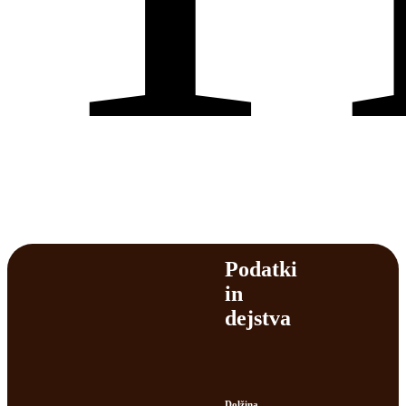
Podatki
in
dejstva
Dolžina