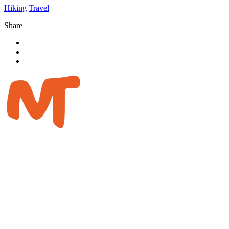
Hiking
Travel
Share
Die Straße der Sonne
CKC Motion GmbH
Fasanenweg 1
9580 Drobollach
bike@meridiemtrail.com