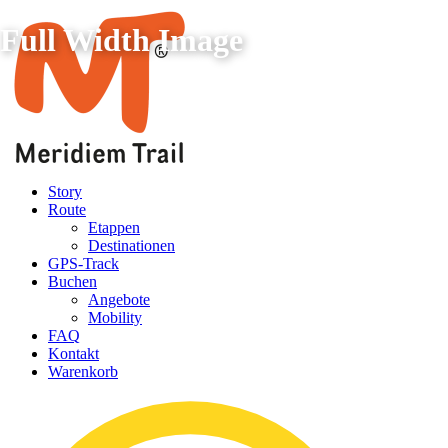
Full Width Image
Story
Route
Etappen
Destinationen
GPS-Track
Buchen
Angebote
Mobility
FAQ
Kontakt
Warenkorb