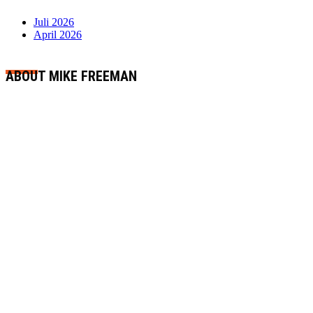
Juli 2026
April 2026
ABOUT MIKE FREEMAN
Die Straße der Sonne
CKC Motion GmbH
Fasanenweg 1
9580 Drobollach