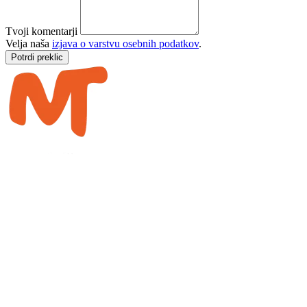
Tvoji komentarji
Velja naša
izjava o varstvu osebnih podatkov
.
Potrdi preklic
Cesta sonca
CKC Motion GmbH
Fasanenweg 1
9580 Drobollach
bike@meridiemtrail.com
Prijavi se na e-novice
Prejemajte potopisne zapise, nasvete za posamezne etape in
najnovejše informacije o poti Meridiem Trail neposredno po