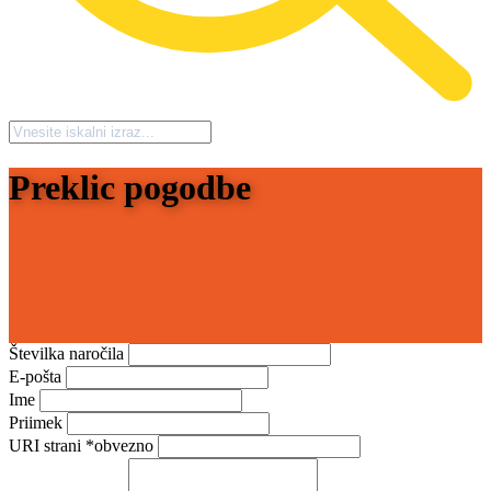
Preklic pogodbe
*obvezno
Številka naročila
*obvezno
E-pošta
Ime
*obvezno
Priimek
URI strani *obvezno