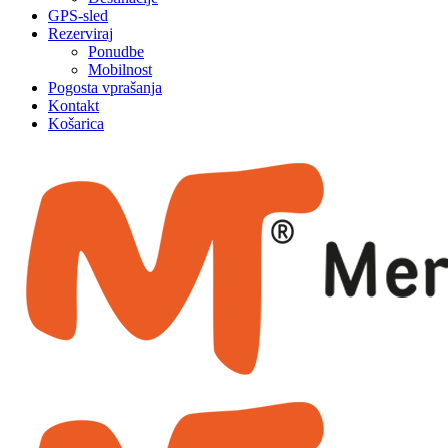
GPS-sled
Rezerviraj
Ponudbe
Mobilnost
Pogosta vprašanja
Kontakt
Košarica