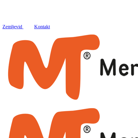
Družbena omrežja
Zemljevid
Kontakt