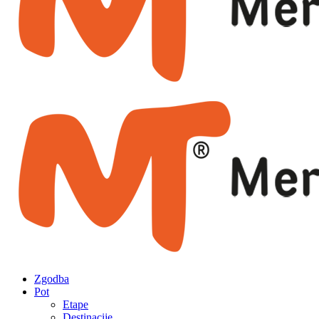
Zgodba
Pot
Etape
Destinacije