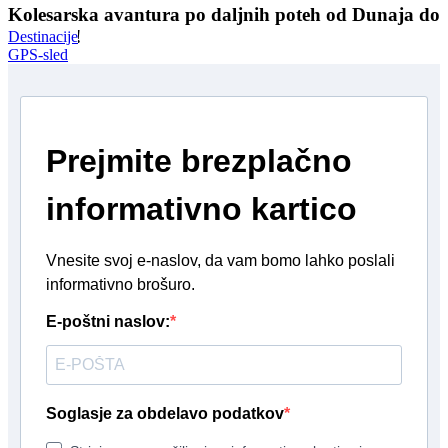
Kolesarska avantura po daljnih poteh od Dunaja do
Villacha!
Destinacije
GPS-sled
Prejmite brezplačno
informativno kartico
Vnesite svoj e-naslov, da vam bomo lahko poslali
informativno brošuro.
E-poštni naslov:
Soglasje za obdelavo podatkov