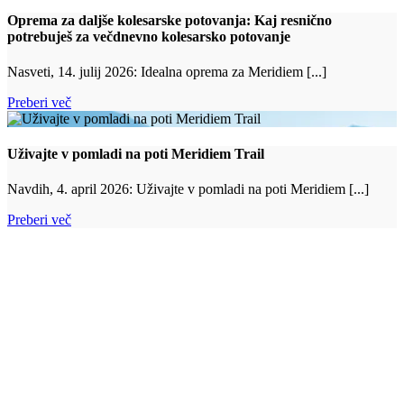
Oprema za daljše kolesarske potovanja: Kaj resnično
potrebuješ za večdnevno kolesarsko potovanje
Nasveti, 14. julij 2026: Idealna oprema za Meridiem [...]
Preberi več
Uživajte v pomladi na poti Meridiem Trail
Navdih, 4. april 2026: Uživajte v pomladi na poti Meridiem [...]
Preberi več
Cesta sonca
CKC Motion GmbH
Fasanenweg 1
9580 Drobollach
bike@meridiemtrail.com
Prijavi se na e-novice