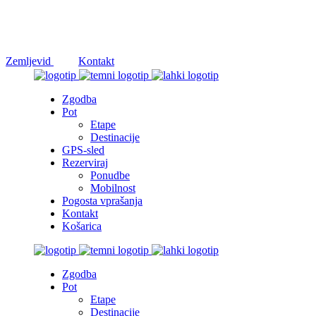
Družbena omrežja
Zemljevid
Kontakt
Zgodba
Pot
Etape
Destinacije
GPS-sled
Rezerviraj
Ponudbe
Mobilnost
Pogosta vprašanja
Kontakt
Košarica
Zgodba
Pot
Etape
Destinacije