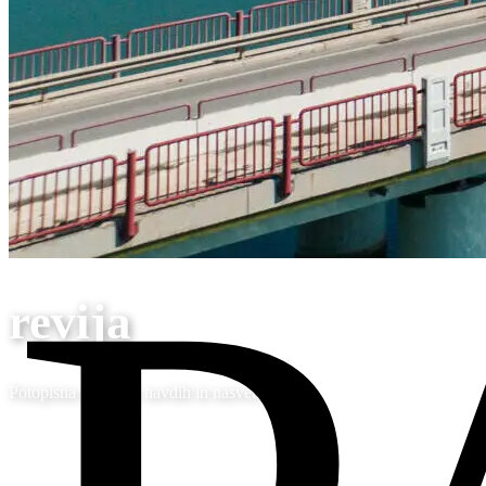
revija
Potopisna poročila, navdih in nasveti